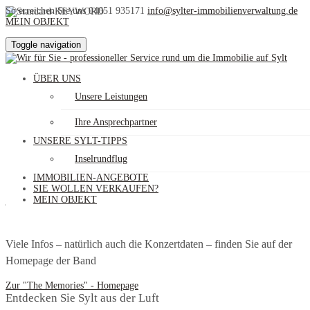
So erreichen Sie uns
04651 935171
info@sylter-immobilienverwaltung.de
MEIN OBJEKT
Unsere Sylt-Tipps
Toggle navigation
ÜBER UNS
"The Memories" - Traummelodien von Sylt
Unsere Leistungen
Ihre Ansprechpartner
UNSERE SYLT-TIPPS
In mehr als 30 Jahren Bühnenpräsenz haben sich „The Memories“
Inselrundflug
auf Sylt einen Kultstatus erspielt. Mit einem tollen Live-Sound und
IMMOBILIEN-ANGEBOTE
den Hits der 50’er und 60’er Jahre begeistern die Musiker bei den
SIE WOLLEN VERKAUFEN?
jährlich stattfindeten Sommerkonzerten ihre Gäste immer wieder
MEIN OBJEKT
auf’s neue.
Viele Infos – natürlich auch die Konzertdaten – finden Sie auf der
Homepage der Band
Zur "The Memories" - Homepage
Entdecken Sie Sylt aus der Luft