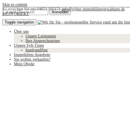
Skip to content
So erreichen Sie uns
04651 935171
info@sylter-immobilienverwaltung.de
Login
MEIN OBJEKT
Toggle navigation
© Sylter Immobilienverwaltung Holger Hoffmann · 2026
Über uns
Impressum
Unsere Leistungen
Datenschutz
Ihre Ansprechpartner
Unsere Sylt-Tipps
Inselrundflug
Immobilien-Angebote
Sie wollen verkaufen?
Mein Objekt