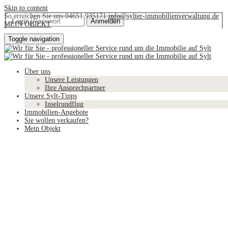
Skip to content
So erreichen Sie uns
04651 935171
info@sylter-immobilienverwaltung.de
Login
MEIN OBJEKT
Toggle navigation
© Sylter Immobilienverwaltung Holger Hoffmann · 2026
Impressum
Datenschutz
Über uns
Unsere Leistungen
Ihre Ansprechpartner
Unsere Sylt-Tipps
Inselrundflug
Immobilien-Angebote
Sie wollen verkaufen?
Mein Objekt